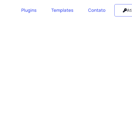
Plugins
Templates
Contato
At
padrões de desenvolvimento do Wordpress para que você po