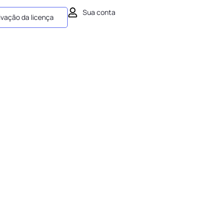
Sua conta
ivação da licença
ssa criar sites incríveis e